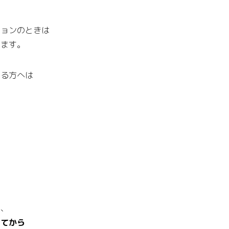
ションのときは
ります。
いる方へは
。
、
が、
ってから